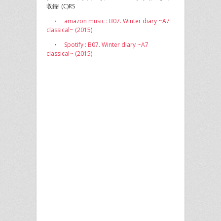
収録! (C)RS
・
amazon music : B07. Winter diary ~A7
classical~ (2015)
・
Spotify : B07. Winter diary ~A7
classical~ (2015)