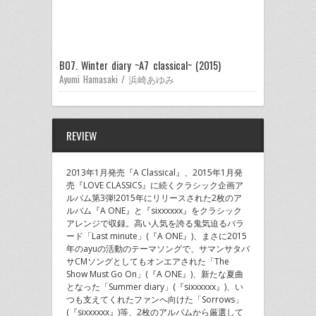
B07. Winter diary ~A7 classical~ (2015)
Ayumi Hamasaki / 浜崎あゆみ
REVIEW
2013年1月発売『A Classical』、2015年1月発
売『LOVE CLASSICS』に続くクラシック企画ア
ルバム第3弾!2015年にリリースされた2枚のア
ルバム『A ONE』と『sixxxxxx』をクラシック
アレンジで収録。高い人気を誇る鬼気迫るバラ
ード「Last minute」(『A ONE』)、まさに2015
年のayuの活動のテーマソングで、サマンサタバ
サCMソングとしてもオンエアされた「The
Show Must Go On」(『A ONE』)、新たな夏曲
となった「Summer diary」(『sixxxxxx』)、い
つも支えてくれたファンへ向けた「Sorrows」
(『sixxxxxx』)等、2枚のアルバムから厳選して