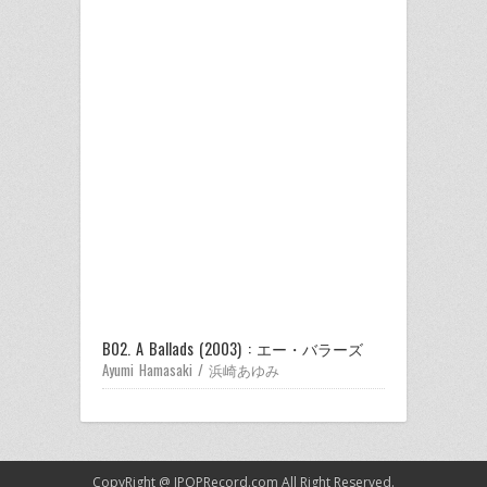
B02. A Ballads (2003) : エー・バラーズ
Ayumi Hamasaki / 浜崎あゆみ
CopyRight @
JPOPRecord.com
All Right Reserved.