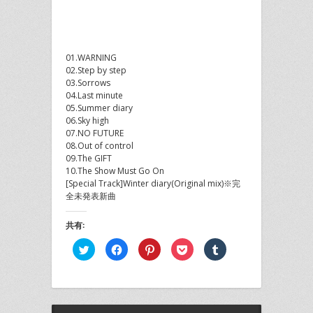
01.WARNING
02.Step by step
03.Sorrows
04.Last minute
05.Summer diary
06.Sky high
07.NO FUTURE
08.Out of control
09.The GIFT
10.The Show Must Go On
[Special Track]Winter diary(Original mix)※完
全未発表新曲
共有:
ク
Facebook
ク
ク
ク
リ
で
リ
リ
リ
ッ
共
ッ
ッ
ッ
ク
有
ク
ク
ク
し
す
し
し
し
て
る
て
て
て
Twitter
に
Pinterest
Pocket
Tumblr
で
は
で
で
で