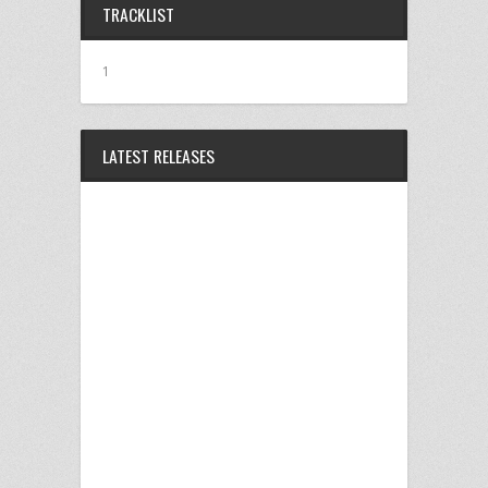
共
ク
共
シ
共
TRACKLIST
有
リ
有
ェ
有
(新
ッ
(新
ア
(新
し
ク
し
(新
し
い
し
い
し
い
ウ
て
ウ
い
ウ
1
ィ
く
ィ
ウ
ィ
ン
だ
ン
ィ
ン
ド
さ
ド
ン
ド
ウ
い
ウ
ド
ウ
で
(新
で
ウ
で
開
し
開
で
開
LATEST RELEASES
き
い
き
開
き
ま
ウ
ま
き
ま
す)
ィ
す)
ま
す)
ン
す)
ド
ウ
で
開
き
ま
す)