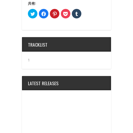
共有:
ク
Facebook
ク
ク
ク
リ
で
リ
リ
リ
ッ
共
ッ
ッ
ッ
ク
有
ク
ク
ク
し
す
し
し
し
て
る
て
て
て
Twitter
に
Pinterest
Pocket
Tumblr
で
は
で
で
で
共
ク
共
シ
共
TRACKLIST
有
リ
有
ェ
有
(新
ッ
(新
ア
(新
し
ク
し
(新
し
い
し
い
し
い
ウ
て
ウ
い
ウ
1
ィ
く
ィ
ウ
ィ
ン
だ
ン
ィ
ン
ド
さ
ド
ン
ド
ウ
い
ウ
ド
ウ
で
(新
で
ウ
で
開
し
開
で
開
LATEST RELEASES
き
い
き
開
き
ま
ウ
ま
き
ま
す)
ィ
す)
ま
す)
ン
す)
ド
ウ
で
開
き
ま
す)