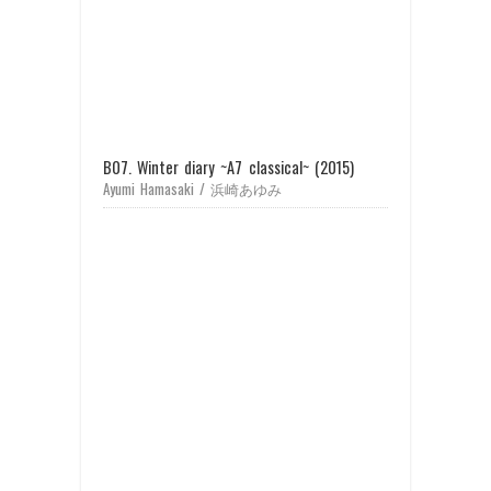
B07. Winter diary ~A7 classical~ (2015)
Ayumi Hamasaki / 浜崎あゆみ