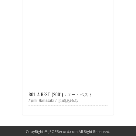
B01. A BEST (2001) : エー・ベスト
Ayumi Hamasaki / 浜崎あゆみ
CopyRight @
JPOPRecord.com
All Right Reserved.